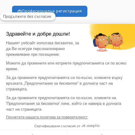
Професионална регистрация
© 2026, vegaoo
Vegaoo съществува също и в множество страни
България | EUR €
Език