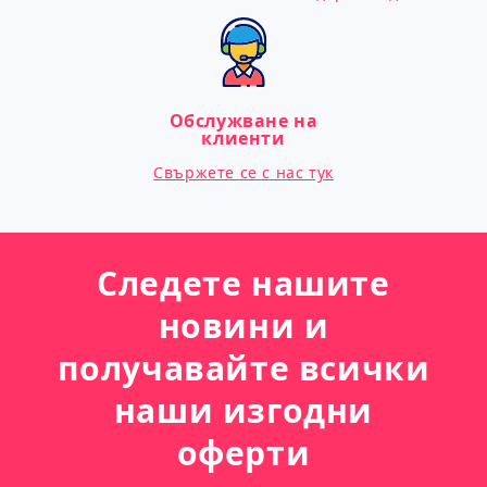
Обслужване на
клиенти
Свържете се с нас тук
Следете нашите
новини и
получавайте всички
наши изгодни
оферти