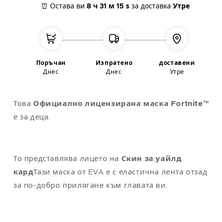
⏰ Остава ви
8 ч
31 м
15 s
за доставка
Утре
L
42
112
104
118
XL
44
122
114
124
XXL
48-50
132
124
130
Поръчан
Изпратено
доставени
Днес
Днес
Утре
Забележка
: универсалният размер съответства на M/L
Това
Официално лицензирана маска Fortnite™
е за деца.
То представлява лицето на
Скин за уайлд
кард
Тази маска от EVA е с еластична лента отзад
за по-добро прилягане към главата ви.