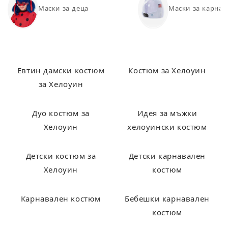
Маски за деца
Маски за карнав
Евтин дамски костюм
Костюм за Хелоуин
за Хелоуин
Дуо костюм за
Идея за мъжки
Хелоуин
хелоуински костюм
Детски костюм за
Детски карнавален
Хелоуин
костюм
Карнавален костюм
Бебешки карнавален
костюм