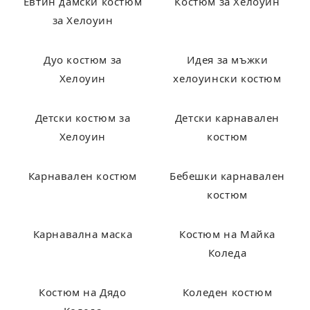
Евтин дамски костюм
Костюм за Хелоуин
за Хелоуин
Дуо костюм за
Идея за мъжки
Хелоуин
хелоуински костюм
Детски костюм за
Детски карнавален
Хелоуин
костюм
Карнавален костюм
Бебешки карнавален
костюм
Карнавална маска
Костюм на Майка
Коледа
Костюм на Дядо
Коледен костюм