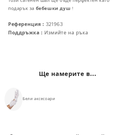
Този сатенен шал ще бъде перфектен като
подарък за
бебешки душ
!
Референция :
321963
Поддръжка :
Измийте на ръка
Ще намерите в...
Бели аксесоари