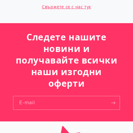
Свържете се с нас тук
Следете нашите
новини и
получавайте всички
наши изгодни
оферти
E-mail