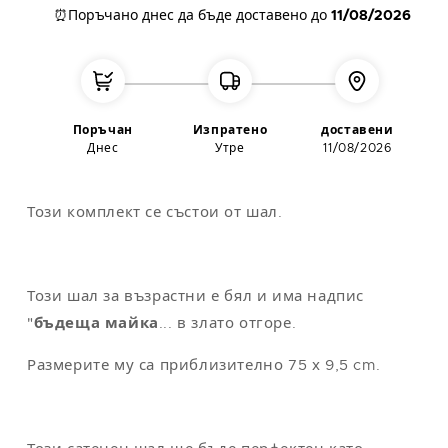
⏰Поръчано днес
да бъде доставено до
11/08/2026
L
42
112
104
118
XL
44
122
114
124
XXL
48-50
132
124
130
Поръчан
Изпратено
доставени
Днес
Утре
11/08/2026
Забележка
: универсалният размер съответства на M/L
Този комплект се състои от шал.
Този шал за възрастни е бял и има надпис
"
бъдеща майка
... в злато отгоре.
Размерите му са приблизително 75 х 9,5 cm.