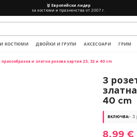
🥇 Европейски лидер
за костюми и празненства от 2007 г.
Таблица с размери
КИ КОСТЮМИ
ДВОЙКИ И ГРУПИ
АКСЕСОАРИ
ГРИМ
в прахообразна и златна розова хартия 23, 32 и 40 cm
3 розе
златна
40 cm
Височина
в cm
- 3
ВКЛЮЧВА:
<75
Обича
8,99 €
83/88