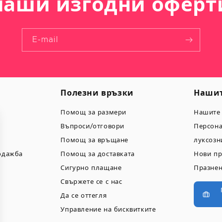
наши изгодни оферт
E-mail
Полезни връзки
Нашит
Помощ за размери
Нашите
Въпроси/отговори
Персон
Помощ за връщане
луксозн
одажба
Помощ за доставката
Нови пр
Сигурно плащане
Празнен
Свържете се с нас
Да се оттегля
Управление на бисквитките