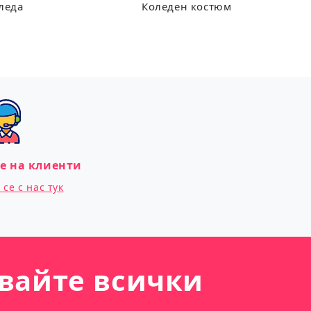
леда
Коледен костюм
е на клиенти
се с нас тук
вайте всички