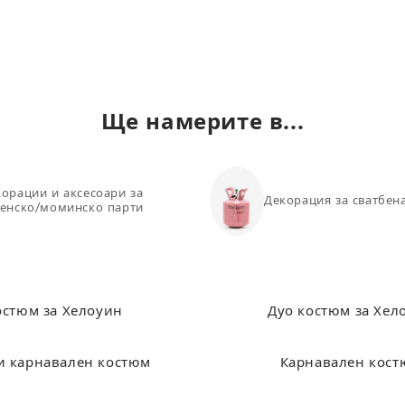
8
95
90
0
104
94
2
112
104
Ще намерите в...
4
122
114
50
132
124
орации и аксесоари за
Декорация за сватбен
генско/моминско парти
тства на M/L
остюм за Хелоуин
Дуо костюм за Хел
и карнавален костюм
Карнавален кос