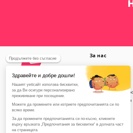
За нас
Защита на данните
План на сайта
Кои сме ние?
Общи условия за пр
Правна информация