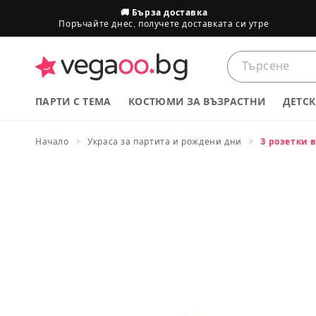
преминете
🚚 Бърза доставка
към
Поръчайте днес, получете доставката си утре
съдържанието
ПАРТИ С ТЕМА
КОСТЮМИ ЗА ВЪЗРАСТНИ
ДЕТС
Начало
Украса за партита и рождени дни
3 розетки 
Размери на продуктите
Премини
към
ДЕЦА
информация
за продукта
Европейски размер
74
80