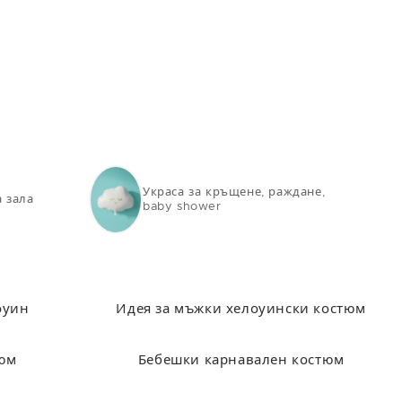
100
110
118
124
130
Украса за кръщене, раждане,
а зала
baby shower
оуин
Идея за мъжки хелоуински костюм
тюм
Бебешки карнавален костюм