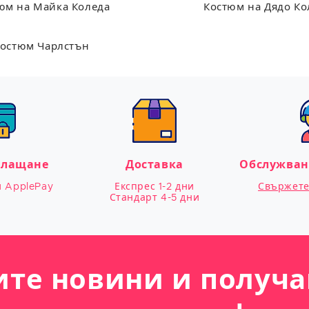
юм на Майка Коледа
Костюм на Дядо Ко
остюм Чарлстън
плащане
Доставка
Обслужван
и ApplePay
Експрес 1-2 дни

Свържете 
Стандарт 4-5 дни
ите новини и получа