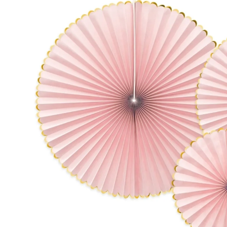
92
104
116
128
140
152
164
ЖЕНИ
Размер
Европейск