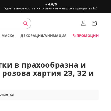
⭐ 4.6/5
Удовлетвореността на клиентите – нашият приоритет №1
Вход
Кошница
МАСКА
ДЕКОРАЦИЯ/АНИМАЦИЯ
🏷️ПРОМОЦИИ
тки в прахообразна и
 розова хартия 23, 32 и
Приблизителна
възраст
 розетки
0 до 12 месеца
йна
1 до 2 години