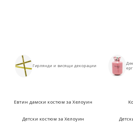
S
3
M
4
L
4
XL
4
XXL
48-
Дек
Гирлянди и висящи декорации
ер
Забележка
: универсалният размер съотве
Евтин дамски костюм за Хелоуин
К
Детски костюм за Хелоуин
Детск