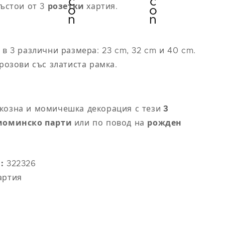
m)
ханш (cm)
състои от 3
розетки
хартия.
89
93
 в 3 различни размера: 23 cm, 32 cm и 40 cm.
 розови със златиста рамка.
97
101
козна и момичешка декорация с тези
3
105/117
моминско парти
или по повод на
рожден
109/130
:
322326
артия
 на
Обиколка на
m)
ханш (cm)