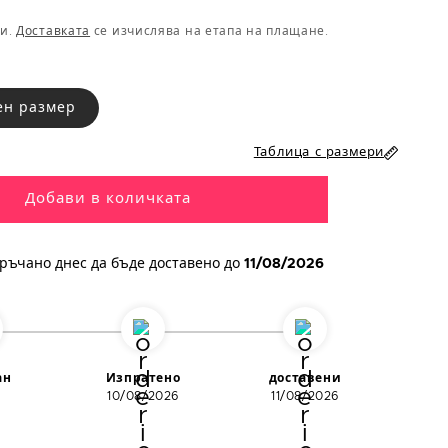
ци.
Доставката
се изчислява на етапа на плащане.
2/3 години
4/6 години
ен размер
5/7 години
Таблица с размери
8/10 години
Добави в количката
10/12 години
ръчано днес
да бъде доставено до
11/08/2026
12/14 години
14/16 години
ан
Изпратено
доставени
10/08/2026
11/08/2026
 на
Обиколка на