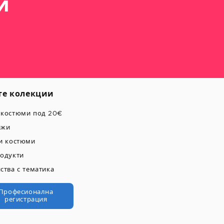
и
е колекции
 костюми под 20€
ажи
и костюми
одукти
ства с тематика
Професионална
регистрация