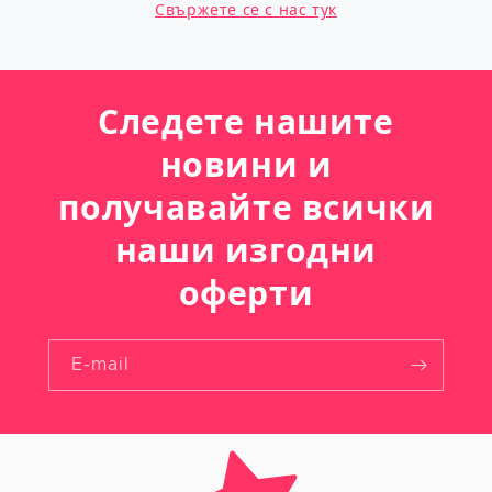
Свържете се с нас тук
Следете нашите
новини и
получавайте всички
наши изгодни
оферти
E-mail