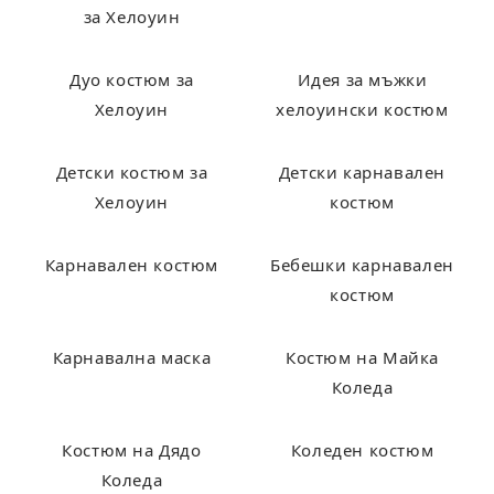
за Хелоуин
Дуо костюм за
Идея за мъжки
Хелоуин
хелоуински костюм
Детски костюм за
Детски карнавален
Хелоуин
костюм
Карнавален костюм
Бебешки карнавален
костюм
Карнавална маска
Костюм на Майка
Коледа
Костюм на Дядо
Коледен костюм
Коледа