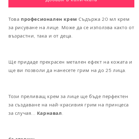
M
40
104
94
110
L
42
112
104
118
Това
професионален крем
Съдържа 20 мл крем
XL
44
122
114
124
за рисуване на лице. Може да се използва както от
възрастни, така и от деца.
XXL
48-50
132
124
130
Ще придаде прекрасен метален ефект на кожата и
Забележка
: универсалният размер съответства на M/L
ще ви позволи да нанесете грим на до 25 лица.
Този преливащ крем за лице ще бъде перфектен
за създаване на най-красивия грим на принцеса
за случая...
Карнавал
.