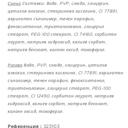
Синьо
Съставки: Вода, PVP, слюда, глицерин,
цетилов алкохол, стеаринова киселина, CI 77891,
акрилатен съполимер, течен парафин,
феноксиетанол, триетаноламин, глицерил
стеарат, PEG-100 стеарат, CI 74160, сорбитан
лаурат, натриев хидроксид, калиев сорбат,
натриев бензоат, калаен оксид, токоферол.
Розово
Вода, PVP, слюда, глицерин, цетилов
алкохол, стеаринова киселина, CI 77891, акрилатен
съполимер, течен парафин, феноксиетанол,
триетаноламин, глицерил стеарат, PEG-100
стеарат, CI 12490, сорбитан лаурат, натриев
хидроксид, калиев сорбат, натриев бензоат,
калаен оксид, токоферол
.
Референция :
323103