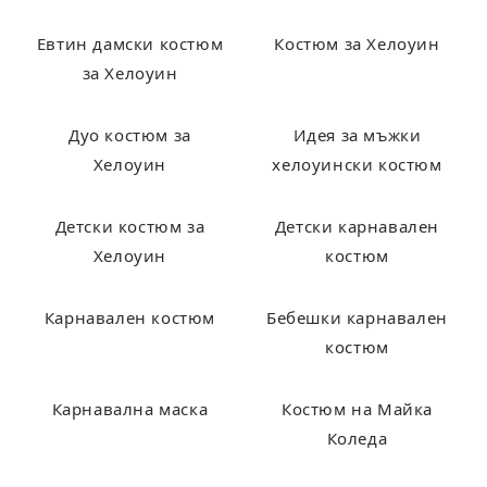
Евтин дамски костюм
Костюм за Хелоуин
за Хелоуин
Дуо костюм за
Идея за мъжки
Хелоуин
хелоуински костюм
Детски костюм за
Детски карнавален
Хелоуин
костюм
Карнавален костюм
Бебешки карнавален
костюм
Карнавална маска
Костюм на Майка
Коледа