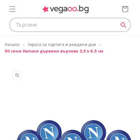
преминете
Кошница
към
съдържанието
Таблица с размери
Начало
Украса за партита и рождени дни
50 сини Наполи дървени върхове 3,5 х 6,5 см
Премини
Размери на продуктите
към
информация
за продукта
ДЕЦА
Приблизителн
Европейски
Височина
а
размер
в cm
възраст
74
<75
0 до 12 месеца
80
83/88
1 до 2 години