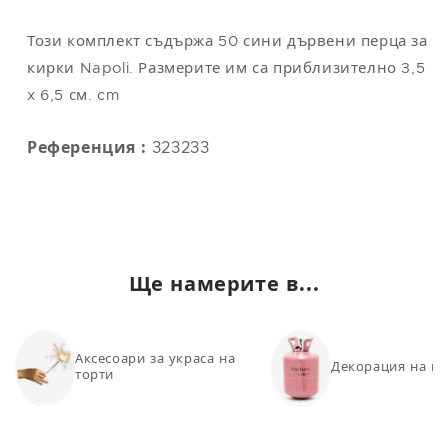
L
42
112
104
118
Този комплект съдържа 50 сини дървени перца за
XL
44
122
114
124
кирки Napoli. Размерите им са приблизително 3,5
x 6,5 см. cm
XXL
48-50
132
124
130
Референция :
323233
Забележка
: универсалният размер съответства на M/L
Ще намерите в...
Аксесоари за украса на
Декорация на ни
торти