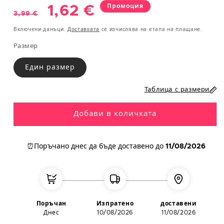
Промоция
Обичайна
Промоционална
1,62 €
S
36
85
65
93
3,99 €
цена
цена
Включени данъци.
Доставката
се изчислява на етапа на плащане.
M
38
89
69
97
Размер
L
40
93
75
101
Един размер
XL
42
97/112
81/96
105/117
Таблица с размери
XXL
44-46
101/122
85/110
109/130
Добави в количката
МЪЖЕ
Обикол
Обикол
Обикол
⏰Поръчано днес
да бъде доставено до
11/08/2026
Европе
ка на
ка на
ка на
йски
Размер
гръден
талия
ханш
размер
кош
(cm)
(cm)
(cm)
S
38
95
90
100
Поръчан
Изпратено
доставени
M
40
104
94
110
Днес
10/08/2026
11/08/2026