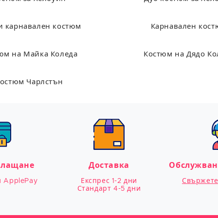
и карнавален костюм
Карнавален кос
юм на Майка Коледа
Костюм на Дядо Ко
остюм Чарлстън
плащане
Доставка
Обслужван
и ApplePay
Експрес 1-2 дни

Свържете 
Стандарт 4-5 дни