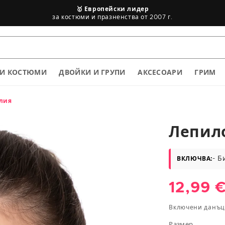
🥇 Европейски лидер
за костюми и празненства от 2007 г.
Таблица с размери
КИ КОСТЮМИ
ДВОЙКИ И ГРУПИ
АКСЕСОАРИ
ГРИМ
алия
Лепило
- Б
ВКЛЮЧВА:
Височина
в cm
Обича
12,99 
<75
цена
Включени данъ
83/88
Размер