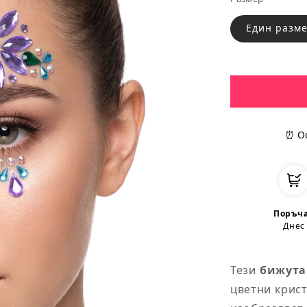
91/96
Един разм
105/116
110/122
128/140
⏰ О
140/152
150/160
Поръч
158/164
Днес
Тези
бижута
цветни крист
Обиколка на
Обиколка
и размер