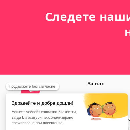
Следете наш
За нас
Защита на данните
План на сайта
Кои сме ние?
Общи условия за пр
Правна информация