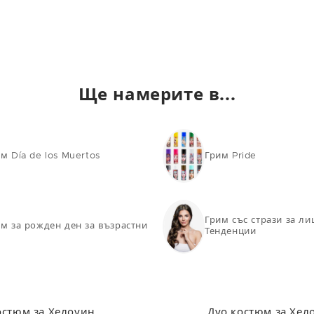
8
95
90
0
104
94
2
112
104
Ще намерите в...
4
122
114
50
132
124
м Día de los Muertos
Грим Pride
тства на M/L
Грим със стрази за ли
м за рожден ден за възрастни
Тенденции
остюм за Хелоуин
Дуо костюм за Хел