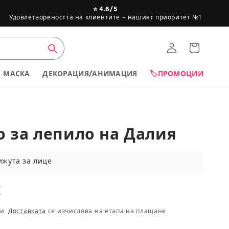
⭐ 4.6/5
Удовлетвореността на клиентите – нашият приоритет №1
Вход
Кошница
МАСКА
ДЕКОРАЦИЯ/АНИМАЦИЯ
🏷️ПРОМОЦИИ
 за лепило на Далия
ижута за лице
Приблизителна
възраст
йна
€
0 до 12 месеца
ци.
Доставката
се изчислява на етапа на плащане.
1 до 2 години