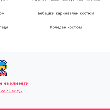
тюм
Бебешки карнавален костюм
леда
Коледен костюм
е на клиенти
се с нас тук