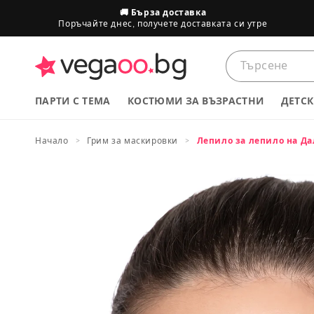
преминете
🚚 Бърза доставка
към
Поръчайте днес, получете доставката си утре
съдържанието
ПАРТИ С ТЕМА
КОСТЮМИ ЗА ВЪЗРАСТНИ
ДЕТС
Начало
Грим за маскировки
Лепило за лепило на Д
Размери на продуктите
Премини
към
ДЕЦА
информация
за продукта
Европейски размер
74
80