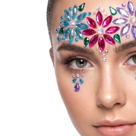
92
104
116
128
140
152
164
ЖЕНИ
Размер
Европейск