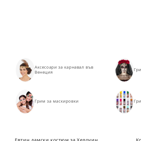
S
3
M
4
L
4
XL
4
XXL
48-
Аксесоари за карнавал във
Гри
Венеция
Забележка
: универсалният размер съотве
Грим за маскировки
Гри
Евтин дамски костюм за Хелоуин
К