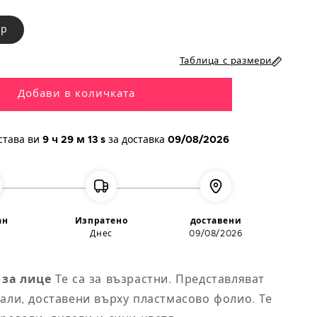
2/3 години
ер
4/6 години
Таблица с размери
5/7 години
Добави в количката
8/10 години
става ви
9 ч
29 м
13 s
за доставка
09/08/2026
10/12 години
12/14 години
ан
Изпратено
доставени
14/16 години
Днес
09/08/2026
 за лице
Те са за възрастни. Представляват
али, доставени върху пластмасово фолио. Те
 на
Обиколка на