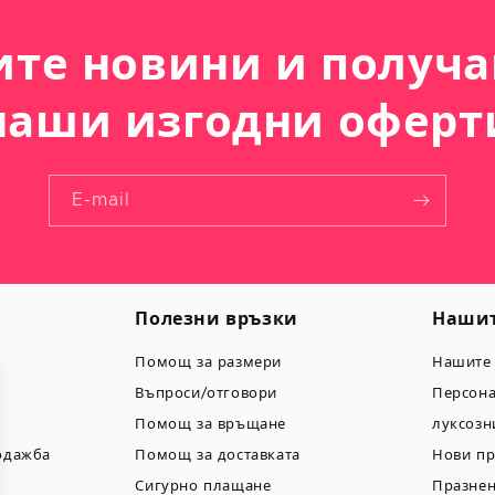
ите новини и получа
наши изгодни оферт
E-mail
Полезни връзки
Нашит
Помощ за размери
Нашите
Въпроси/отговори
Персон
Помощ за връщане
луксозн
одажба
Помощ за доставката
Нови пр
Сигурно плащане
Празнен