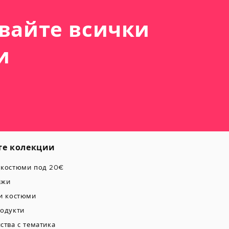
вайте всички
и
е колекции
 костюми под 20€
ажи
и костюми
одукти
ства с тематика