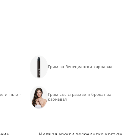
100
110
118
124
130
Грим за Венециански карнавал
це и тяло -
Грим със стразове и брокат за
карнавал
оуин
Идея за мъжки хелоуински костюм