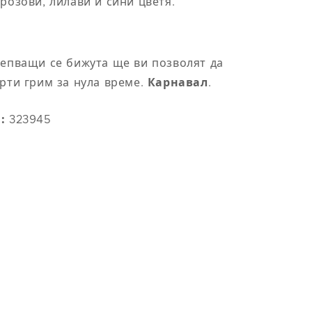
m)
ханш (cm)
розови, лилави и сини цветя.
89
лепващи се бижута ще ви позволят да
93
рти грим за нула време.
Карнавал
.
97
:
323945
101
105/117
109/130
 на
Обиколка на
m)
ханш (cm)