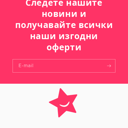
Следете нашите
новини и
получавайте всички
наши изгодни
оферти
E-mail