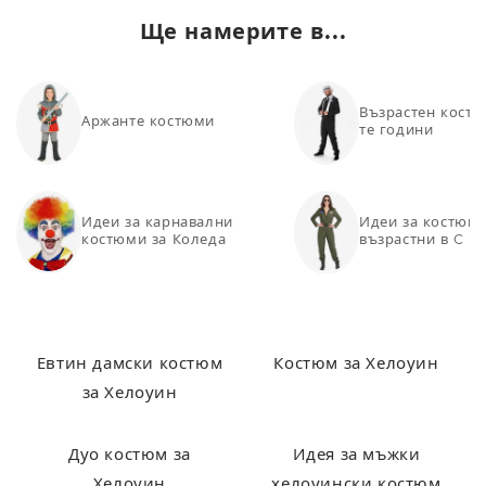
Ще намерите в...
Възрастен костю
Аржанте костюми
те години
Идеи за карнавални
Идеи за костюми
костюми за Коледа
възрастни в C
Евтин дамски костюм
Костюм за Хелоуин
за Хелоуин
Дуо костюм за
Идея за мъжки
Хелоуин
хелоуински костюм