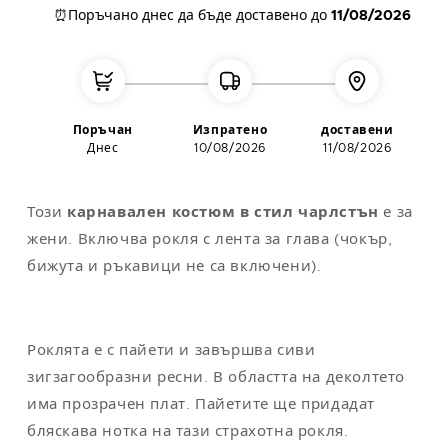
⏰Поръчано днес
да бъде доставено до
11/08/2026
L
42
112
104
118
XL
44
122
114
124
XXL
48-50
132
124
130
Поръчан
Изпратено
доставени
Днес
10/08/2026
11/08/2026
Забележка
: универсалният размер съответства на M/L
Този
карнавален костюм в стил чарлстън
е за
жени. Включва рокля с лента за глава (чокър,
бижута и ръкавици не са включени).
Роклята е с пайети и завършва сиви
зигзагообразни ресни. В областта на деколтето
има прозрачен плат. Пайетите ще придадат
бляскава нотка на тази страхотна рокля.