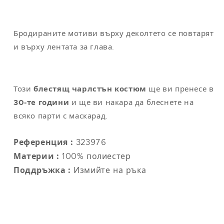
Бродираните мотиви върху деколтето се повтарят
и върху лентата за глава.
Този
блестящ чарлстън костюм
ще ви пренесе в
30-те години
и ще ви накара да блеснете на
всяко парти с маскарад.
Референция :
323976
Материи :
100% полиестер
Поддръжка :
Измийте на ръка