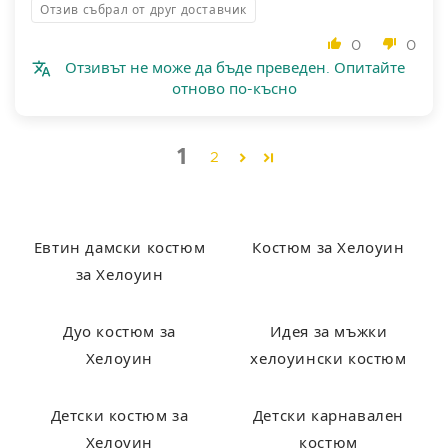
Отзив събрал от друг доставчик
0
0
Отзивът не може да бъде преведен. Опитайте
отново по-късно
1
2
Евтин дамски костюм
Костюм за Хелоуин
за Хелоуин
Дуо костюм за
Идея за мъжки
Хелоуин
хелоуински костюм
Детски костюм за
Детски карнавален
Хелоуин
костюм