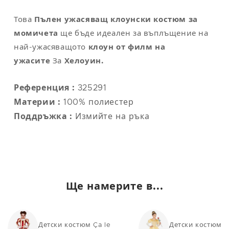
Това
Пълен ужасяващ клоунски костюм за
момичета
ще бъде идеален за въплъщение на
най-ужасяващото
клоун от филм на
ужасите
За
Хелоуин.
Референция :
325291
Материи :
100% полиестер
Поддръжка :
Измийте на ръка
Ще намерите в...
Детски костюм Ça le
Детски костюми 