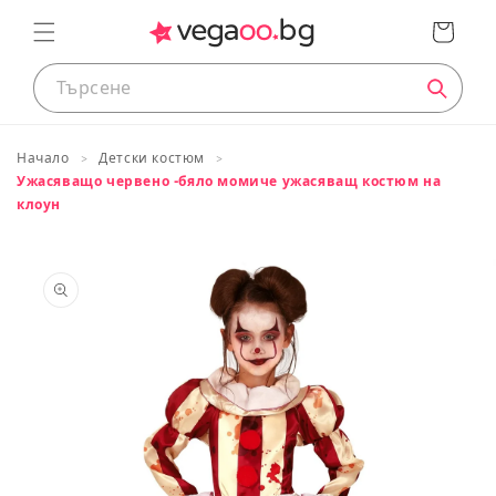
преминете
Кошница
към
съдържанието
Начало
Детски костюм
Ужасяващо червено -бяло момиче ужасяващ костюм на
клоун
Таблица с размери
Премини
към
Размери на продуктите
информация
за продукта
ДЕЦА
Приблизителн
Европейски
Височина
а
размер
в cm
възраст
74
<75
0 до 12 месеца