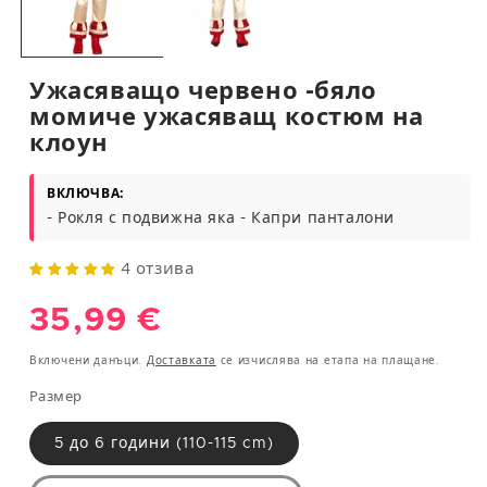
XS
34
81
61
89
S
36
85
65
93
Ужасяващо червено -бяло
момиче ужасяващ костюм на
M
38
89
69
97
клоун
L
40
93
75
101
ВКЛЮЧВА:
XL
42
97/112
81/96
105/117
- Рокля с подвижна яка - Капри панталони
XXL
44-46
101/122
85/110
109/130
4 отзива
Обичайна
35,99 €
МЪЖЕ
цена
Обикол
Включени данъци.
Доставката
се изчислява на етапа на плащане.
Обикол
Обикол
Европе
ка на
ка на
ка на
йски
Размер
гръден
Размер
талия
ханш
размер
кош
(cm)
(cm)
(cm)
5 до 6 години (110-115 cm)
S
38
95
90
100