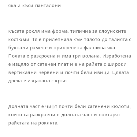
яка и къси панталони.
Късата рокля има форма, типична за клоунските
костюми. Тя е прилепнала към тялото до талията с
бухнали рамене и прикрепена фалшива яка.
Полата е разкроена и има три волана. Изработена
е изцяло от сатенен плат и е на райета с широки
вертикални червени и почти бели ивици. Цялата
дреха е изцапана с кръв.
Долната част е чифт почти бели сатенени кюлоти,
които са разкроени в долната част и повтарят
райетата на роклята.