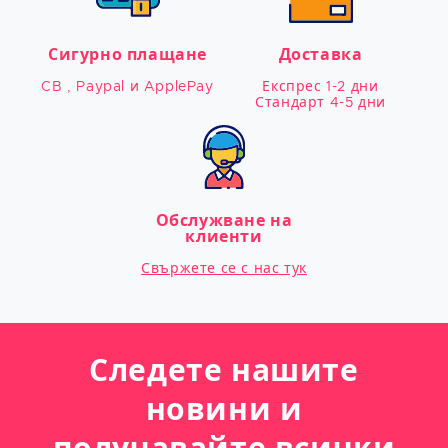
Сигурно плащане
Доставка
CB , Paypal и ApplePay
Експрес 1-2 дни

Стандарт 4-5 дни
Обслужване на
клиенти
Свържете се с нас тук
Следете нашите
новини и