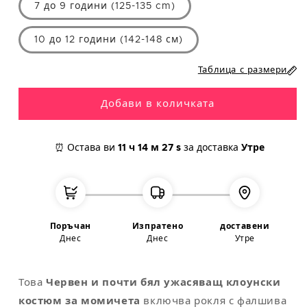
7 до 9 години (125-135 cm)
M
40
104
94
110
10 до 12 години (142-148 см)
L
42
112
104
118
Таблица с размери
XL
44
122
114
124
XXL
48-50
132
124
130
Добави в количката
⏰ Остава ви
11 ч
14 м
27 s
за доставка
Утре
Забележка
: универсалният размер съответства на M/L
Поръчан
Изпратено
доставени
Днес
Днес
Утре
Това
Червен и почти бял ужасяващ клоунски
костюм за момичета
включва рокля с фалшива