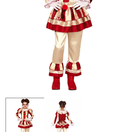
80
83/88
1 до 2 години
92
91/96
2/3 години
104
105/116
4/6 години
116
110/122
5/7 години
128
128/140
8/10 години
140
140/152
10/12 години
152
150/160
12/14 години
164
158/164
14/16 години
Отвори
медия
1
ЖЕНИ
в
модален
прозорец
Обикол
Обикол
Обикол
Европе
ка на
ка на
ка на
Размер
йски
бюст
талия
ханш
размер
(cm)
(cm)
(cm)