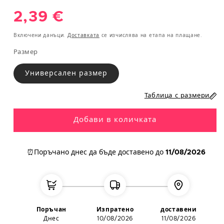
XS
34
81
61
89
Обичайна
2,39 €
S
36
85
65
93
цена
Включени данъци.
Доставката
се изчислява на етапа на плащане.
M
38
89
69
97
Размер
L
40
93
75
101
Универсален размер
XL
42
97/112
81/96
105/117
Таблица с размери
XXL
44-46
101/122
85/110
109/130
Добави в количката
МЪЖЕ
⏰Поръчано днес
да бъде доставено до
11/08/2026
Обикол
Обикол
Обикол
Европе
ка на
ка на
ка на
йски
Размер
гръден
талия
ханш
размер
кош
(cm)
(cm)
(cm)
S
38
95
90
100
Поръчан
Изпратено
доставени
Днес
10/08/2026
11/08/2026