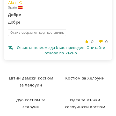
Alain C.
Spain
Добре
Добре
Отзив събрал от друг доставчик
0
0
Отзивът не може да бъде преведен. Опитайте
отново по-късно
Евтин дамски костюм
Костюм за Хелоуин
за Хелоуин
Дуо костюм за
Идея за мъжки
Хелоуин
хелоуински костюм