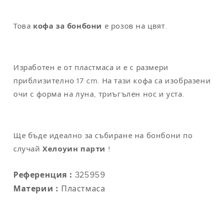
M
40
104
94
110
L
42
112
104
118
Това
кофа за бонбони
е розов на цвят.
XL
44
122
114
124
XXL
48-50
132
124
130
Изработен е от пластмаса и е с размери
приблизително 17 cm. На тази кофа са изобразени
очи с форма на луна, триъгълен нос и уста.
Забележка
: универсалният размер съответства на M/L
Ще бъде идеално за събиране на бонбони по
случай
Хелоуин парти
!
Референция :
325959
Материи :
Пластмаса