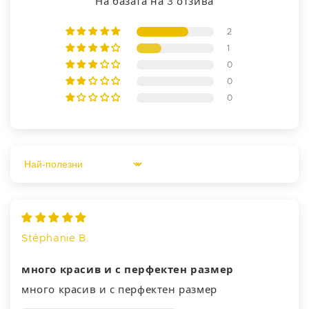
На базата на 3 отзива
2
1
0
0
0
Sort by
Stéphanie B.
много красив и с перфектен размер
много красив и с перфектен размер