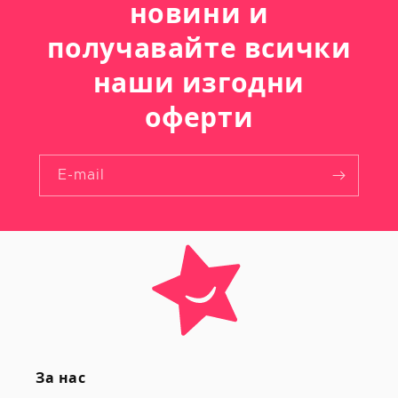
новини и
получавайте всички
наши изгодни
оферти
E-mail
За нас