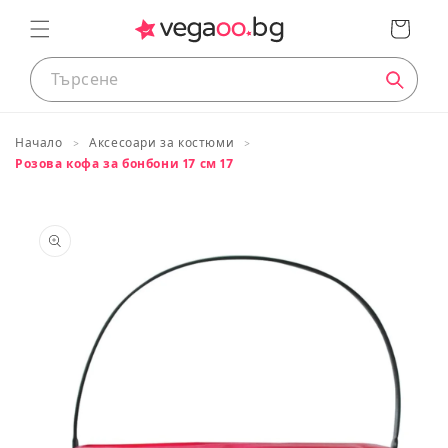
преминете
Кошница
към
съдържанието
Начало
Аксесоари за костюми
Розова кофа за бонбони 17 см 17
Таблица с размери
Премини
към
информация
Размери на продуктите
за продукта
ДЕЦА
Приблизителн
Европейски
Височина
а
размер
в cm
възраст
74
<75
0 до 12 месеца
80
83/88
1 до 2 години