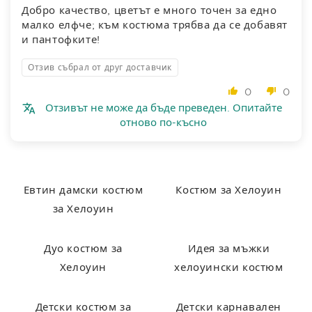
Добро качество, цветът е много точен за едно
малко елфче; към костюма трябва да се добавят
и пантофките!
Отзив събрал от друг доставчик
0
0
Отзивът не може да бъде преведен. Опитайте
отново по-късно
Евтин дамски костюм
Костюм за Хелоуин
за Хелоуин
Дуо костюм за
Идея за мъжки
Хелоуин
хелоуински костюм
Детски костюм за
Детски карнавален