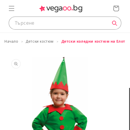
преминете
Кошница
към
съдържанието
Начало
Детски костюм
Детски коледни костюм на Елот
Таблица с размери
Премини
към
информация
за продукта
Размери на продуктите
ДЕЦА
Приблизителн
Европейски
Височина
а
размер
в cm
възраст
74
<75
0 до 12 месеца
80
83/88
1 до 2 години