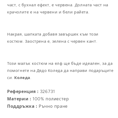
част, с бухнал ефект, е червена. Долната част на
крачолите е на червени и бели райета.
Накрая, шапката добавя завършек към този
костюм. Заострена е, зелена с червен кант.
Този малък костюм на елф ще бъде идеален, за да
помогнете на Дядо Коледа да направи подаръците
си.
Коледа
.
Референция :
326731
Материи :
100% полиестер
Поддръжка :
Ръчно пране