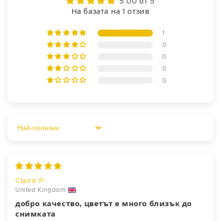
5.00 от 5
На базата на 1 отзив
1
0
0
0
0
Sort by
Claire P.
United Kingdom
добро качество, цветът е много близък до
снимката