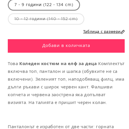
M
40
104
94
110
7 - 9 години (122 - 134 cm)
L
42
112
104
118
Вариантът
10 - 12 години (140 - 152 cm)
е
XL
44
122
114
124
изчерпан
или
Таблица с размери
не
XXL
48-50
132
124
130
е
наличен
Добави в количката
Това
Коледен костюм на елф за деца
Комплектът
Забележка
: универсалният размер съответства на M/L
включва топ, панталон и шапка (обувките не са
включени). Зеленият топ, наподобяващ филц, има
дълги ръкави с широк червен кант. Фалшиви
копчета и червена заострена яка допълват
визията. На талията е пришит черен колан.
Панталонът е изработен от две части: горната