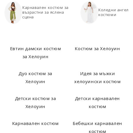
Карнавален костюм за
Коледни ангелс
възрастни за яслена
костюми
сцена
Евтин дамски костюм
Костюм за Хелоуин
за Хелоуин
Дуо костюм за
Идея за мъжки
Хелоуин
хелоуински костюм
Детски костюм за
Детски карнавален
Хелоуин
костюм
Карнавален костюм
Бебешки карнавален
костюм