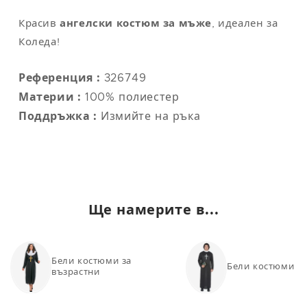
L
42
112
104
118
Красив
ангелски костюм за мъже
, идеален за
XL
44
122
114
124
Коледа!
XXL
48-50
132
124
130
Референция :
326749
Материи :
100% полиестер
Поддръжка :
Измийте на ръка
Забележка
: универсалният размер съответства на M/L
Ще намерите в...
Бели костюми за
Бели костюми з
възрастни