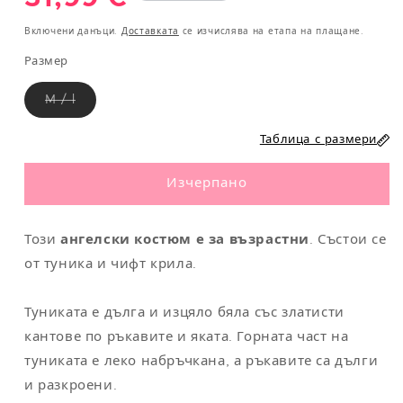
S
36
85
65
93
цена
Включени данъци.
Доставката
се изчислява на етапа на плащане.
M
38
89
69
97
Размер
L
40
93
75
101
Вариантът
M / l
е
изчерпан
XL
42
97/112
81/96
105/117
или
Таблица с размери
не
е
XXL
44-46
101/122
85/110
109/130
наличен
Изчерпано
МЪЖЕ
Този
ангелски костюм е за възрастни
. Състои се
Обикол
от туника и чифт крила.
Обикол
Обикол
Европе
ка на
ка на
ка на
йски
Размер
гръден
талия
ханш
размер
кош
(cm)
(cm)
(cm)
Туниката е дълга и изцяло бяла със златисти
кантове по ръкавите и яката. Горната част на
S
38
95
90
100
туниката е леко набръчкана, а ръкавите са дълги
M
40
104
94
110
и разкроени.