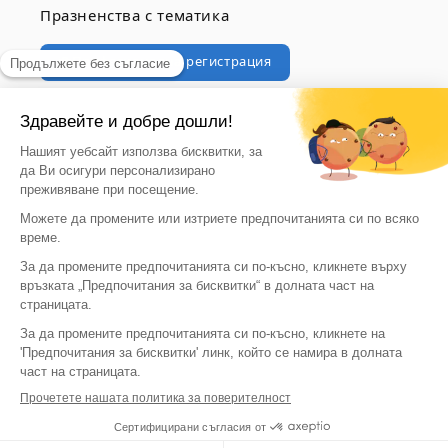
Празненства с тематика
Професионална регистрация
© 2026, vegaoo
Vegaoo съществува също и в множество страни
България | EUR €
Език