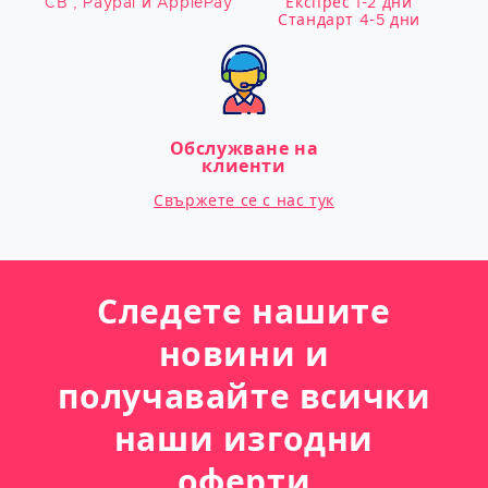
CB , Paypal и ApplePay
Експрес 1-2 дни

Стандарт 4-5 дни
Обслужване на
клиенти
Свържете се с нас тук
Следете нашите
новини и
получавайте всички
наши изгодни
оферти