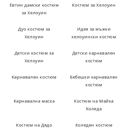
Евтин дамски костюм
Костюм за Хелоуин
за Хелоуин
Дуо костюм за
Идея за мъжки
Хелоуин
хелоуински костюм
Детски костюм за
Детски карнавален
Хелоуин
костюм
Карнавален костюм
Бебешки карнавален
костюм
Карнавална маска
Костюм на Майка
Коледа
Костюм на Дядо
Коледен костюм