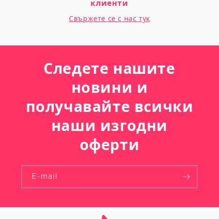
клиенти
Свържете се с нас тук
Следете нашите
новини и
получавайте всички
наши изгодни
оферти
E-mail