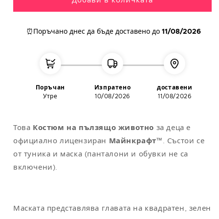
Добави в количката
L
42
112
104
118
⏰Поръчано днес
да бъде доставено до
11/08/2026
XL
44
122
114
124
XXL
48-50
132
124
130
Поръчан
Изпратено
доставени
Утре
10/08/2026
11/08/2026
Забележка
: универсалният размер съответства на M/L
Това
Костюм на пълзящо животно
за деца е
официално лицензиран
Майнкрафт
™. Състои се
от туника и маска (панталони и обувки не са
включени).
Маската представлява главата на квадратен, зелен