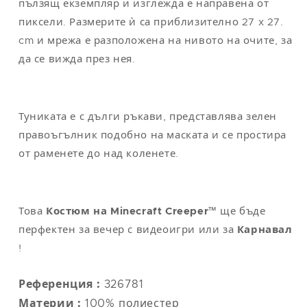
пълзящ екземпляр и изглежда е направена от
пиксели. Размерите ѝ са приблизително 27 x 27.
cm и мрежа е разположена на нивото на очите, за
да се вижда през нея.
Туниката е с дълги ръкави, представлява зелен
правоъгълник подобно на маската и се простира
от раменете до над коленете.
Това
Костюм на Minecraft Creeper
™ ще бъде
перфектен за вечер с видеоигри или за
Карнавал
!
Референция :
326781
Материи :
100% полиестер