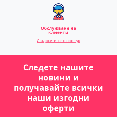
Обслужване на
клиенти
Свържете се с нас тук
Следете нашите
новини и
получавайте всички
наши изгодни
оферти