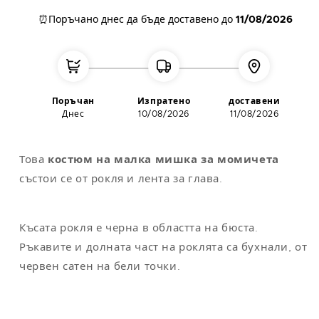
M
40
104
94
110
⏰Поръчано днес
да бъде доставено до
11/08/2026
L
42
112
104
118
XL
44
122
114
124
XXL
48-50
132
124
130
Поръчан
Изпратено
доставени
Днес
10/08/2026
11/08/2026
Забележка
: универсалният размер съответства на M/L
Това
костюм на малка мишка за момичета
състои се от рокля и лента за глава.
Късата рокля е черна в областта на бюста.
Ръкавите и долната част на роклята са бухнали, от
червен сатен на бели точки.