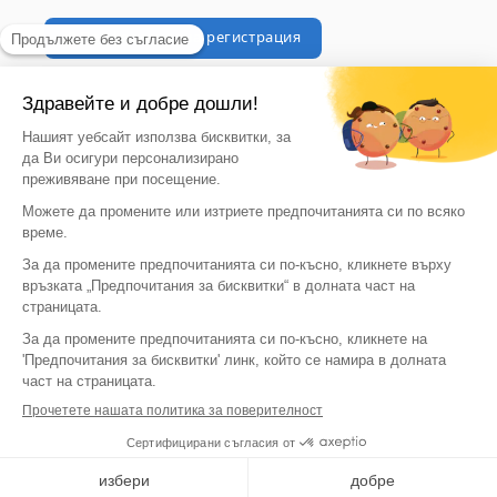
Професионална регистрация
© 2026, vegaoo
Vegaoo съществува също и в множество страни
България | EUR €
Език