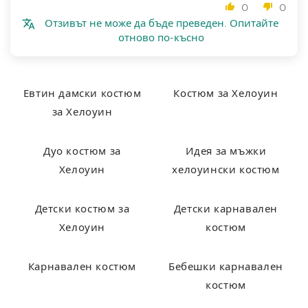
0
0
Отзивът не може да бъде преведен. Опитайте
отново по-късно
Евтин дамски костюм
Костюм за Хелоуин
за Хелоуин
Дуо костюм за
Идея за мъжки
Хелоуин
хелоуински костюм
Детски костюм за
Детски карнавален
Хелоуин
костюм
Карнавален костюм
Бебешки карнавален
костюм