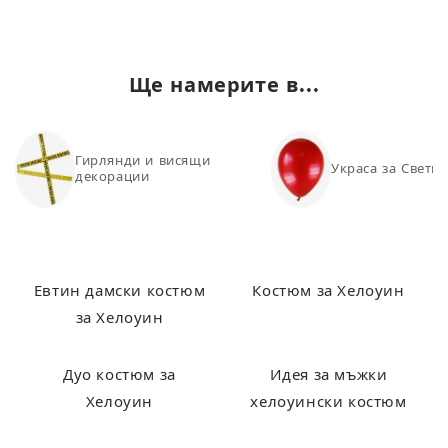
Ще намерите в...
Гирлянди и висящи
Украса за Свети
декорации
Евтин дамски костюм
Костюм за Хелоуин
за Хелоуин
Дуо костюм за
Идея за мъжки
Хелоуин
хелоуински костюм