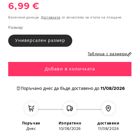
Обичайна
6,99 €
S
36
85
65
93
цена
Включени данъци.
Доставката
се изчислява на етапа на плащане.
M
38
89
69
97
Размер
L
40
93
75
101
Универсален размер
XL
42
97/112
81/96
105/117
Таблица с размери
XXL
44-46
101/122
85/110
109/130
Добави в количката
МЪЖЕ
Обикол
⏰Поръчано днес
да бъде доставено до
11/08/2026
Обикол
Обикол
Европе
ка на
ка на
ка на
йски
Размер
гръден
талия
ханш
размер
кош
(cm)
(cm)
(cm)
S
38
95
90
100
Поръчан
Изпратено
доставени
Днес
10/08/2026
11/08/2026
M
40
104
94
110