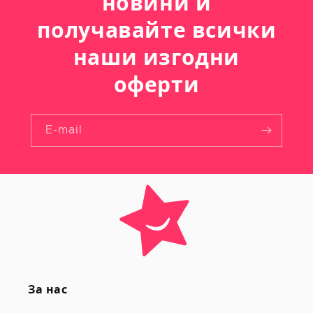
новини и
получавайте всички
наши изгодни
оферти
E-mail
За нас