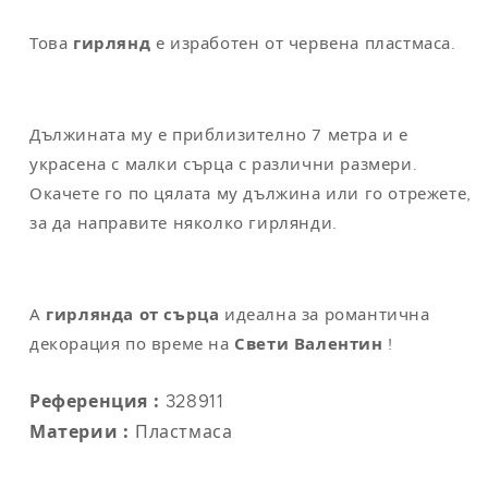
L
42
112
104
118
Това
гирлянд
е изработен от червена пластмаса.
XL
44
122
114
124
XXL
48-50
132
124
130
Дължината му е приблизително 7 метра и е
украсена с малки сърца с различни размери.
Окачете го по цялата му дължина или го отрежете,
Забележка
: универсалният размер съответства на M/L
за да направите няколко гирлянди.
А
гирлянда от сърца
идеална за романтична
декорация по време на
Свети Валентин
!
Референция :
328911
Материи :
Пластмаса