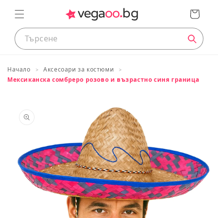
преминете
Кошница
към
съдържанието
Начало
Аксесоари за костюми
Таблица с размери
Мексиканска сомбреро розово и възрастно синя граница
Премини
към
Размери на продуктите
информация
за продукта
ДЕЦА
Приблизителн
Европейски
Височина
а
размер
в cm
възраст
74
<75
0 до 12 месеца
80
83/88
1 до 2 години