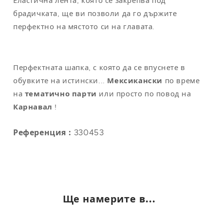
Еластична лента, която се закрепва под
брадичката, ще ви позволи да го държите
перфектно на мястото си на главата.
Перфектната шапка, с която да се впуснете в
обувките на истински...
Мексикански
по време
на
тематично парти
или просто по повод на
Карнавал
!
Референция :
330453
Ще намерите в...