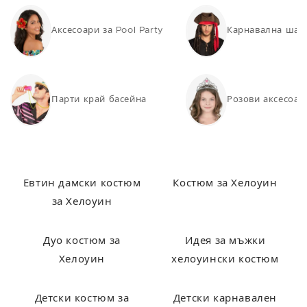
Аксесоари за Pool Party
Карнавална шап
Парти край басейна
Розови аксесоар
Евтин дамски костюм
Костюм за Хелоуин
за Хелоуин
Дуо костюм за
Идея за мъжки
Хелоуин
хелоуински костюм
Детски костюм за
Детски карнавален