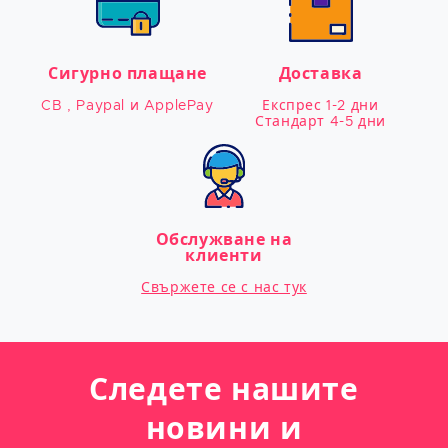
Сигурно плащане
Доставка
CB , Paypal и ApplePay
Експрес 1-2 дни

Стандарт 4-5 дни
Обслужване на
клиенти
Свържете се с нас тук
Следете нашите
новини и