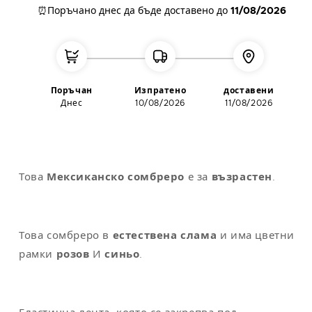
⏰Поръчано днес
да бъде доставено до
11/08/2026
L
42
112
104
118
XL
44
122
114
124
XXL
48-50
132
124
130
Поръчан
Изпратено
доставени
Днес
10/08/2026
11/08/2026
Забележка
: универсалният размер съответства на M/L
Това
Мексиканско сомбреро
е за
възрастен
.
Това сомбреро в
естествена слама
и има цветни
рамки
розов
И
синьо
.