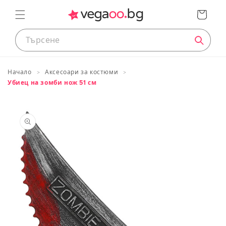
преминете
Кошница
към
съдържанието
Начало
Аксесоари за костюми
Таблица с размери
Убиец на зомби нож 51 см
Премини
към
Размери на продуктите
информация
за продукта
ДЕЦА
Приблизителн
Европейски
Височина
а
размер
в cm
възраст
74
<75
0 до 12 месеца
80
83/88
1 до 2 години