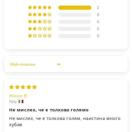
2
0
0
0
0
Sort by
Maica B.
Italy
Не мислех, че е толкова голямо
Не мислех, че е толкова голям, наистина много
хубав