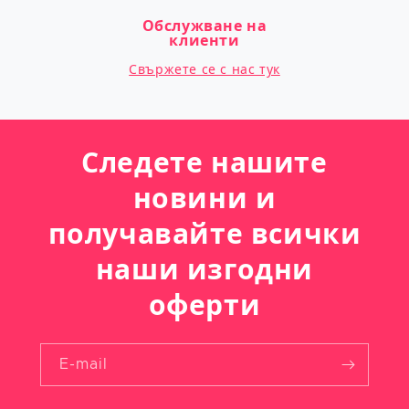
Обслужване на
клиенти
Свържете се с нас тук
Следете нашите
новини и
получавайте всички
наши изгодни
оферти
E-mail