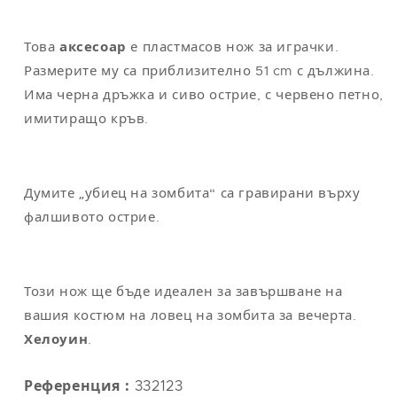
M
40
104
94
110
L
42
112
104
118
Това
аксесоар
е пластмасов нож за играчки.
Размерите му са приблизително 51 cm с дължина.
XL
44
122
114
124
Има черна дръжка и сиво острие, с червено петно,
XXL
48-50
132
124
130
имитиращо кръв.
Думите „убиец на зомбита“ са гравирани върху
Забележка
: универсалният размер съответства на M/L
фалшивото острие.
Този нож ще бъде идеален за завършване на
вашия костюм на ловец на зомбита за вечерта.
Хелоуин
.
Референция :
332123