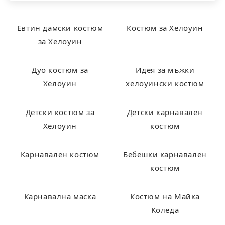
Евтин дамски костюм
Костюм за Хелоуин
за Хелоуин
Дуо костюм за
Идея за мъжки
Хелоуин
хелоуински костюм
Детски костюм за
Детски карнавален
Хелоуин
костюм
Карнавален костюм
Бебешки карнавален
костюм
Карнавална маска
Костюм на Майка
Коледа