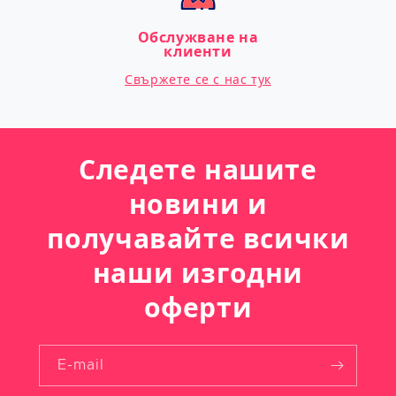
Обслужване на
клиенти
Свържете се с нас тук
Следете нашите
новини и
получавайте всички
наши изгодни
оферти
E-mail