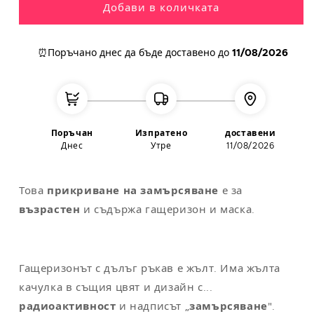
Добави в количката
L
42
112
104
118
XL
44
122
114
124
⏰Поръчано днес
да бъде доставено до
11/08/2026
XXL
48-50
132
124
130
Поръчан
Изпратено
доставени
Днес
Утре
11/08/2026
Забележка
: универсалният размер съответства на M/L
Това
прикриване на замърсяване
е за
възрастен
и съдържа гащеризон и маска.
Гащеризонът с дълъг ръкав е жълт. Има жълта
качулка в същия цвят и дизайн с...
радиоактивност
и надписът „
замърсяване
".