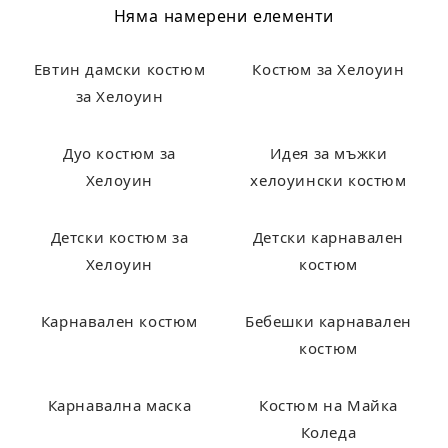
Няма намерени елементи
Евтин дамски костюм
Костюм за Хелоуин
за Хелоуин
Дуо костюм за
Идея за мъжки
Хелоуин
хелоуински костюм
Детски костюм за
Детски карнавален
Хелоуин
костюм
Карнавален костюм
Бебешки карнавален
костюм
Карнавална маска
Костюм на Майка
Коледа