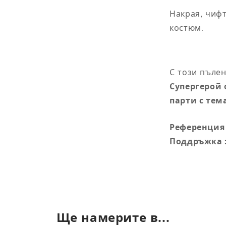
8
95
90
Накрая, чиф
костюм.
0
104
94
2
112
104
С този пълен
4
122
114
Супергерой 
парти с тем
50
132
124
Референция 
Поддръжка 
тства на M/L
Ще намерите в...