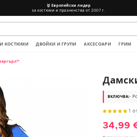
🥇 Европейски лидер
за костюми и празненства от 2007 г.
Таблица с размери
КИ КОСТЮМИ
ДВОЙКИ И ГРУПИ
АКСЕСОАРИ
ГРИМ
упергърл™
Дамск
- Р
ВКЛЮЧВА:
Височина
в cm
1 о
<75
Обича
34,99 
83/88