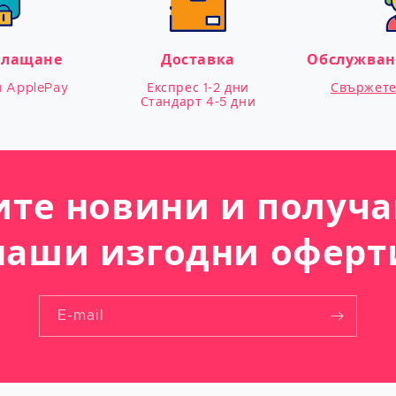
плащане
Доставка
Обслужван
и ApplePay
Експрес 1-2 дни

Свържете 
Стандарт 4-5 дни
ите новини и получа
наши изгодни оферт
E-mail