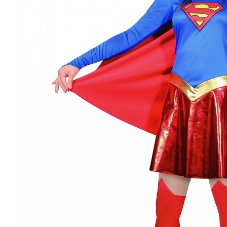
92
104
116
128
140
152
164
ЖЕНИ
Размер
Европейск