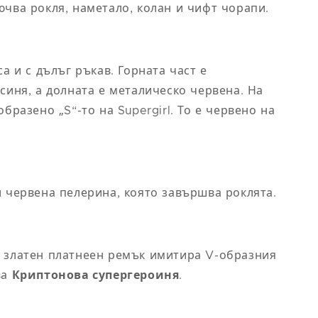
m)
ханш (cm)
чва рокля, наметало, колан и чифт чорапи.
89
93
са и с дълъг ръкав. Горната част е
синя, а долната е металическо червена. На
97
образено „S“-то на Supergirl. То е червено на
101
105/117
 червена пелерина, която завършва роклята.
109/130
 златен платнеен ремък имитира V-образния
ва
Криптонова супергероиня
.
 на
Обиколка на
m)
ханш (cm)