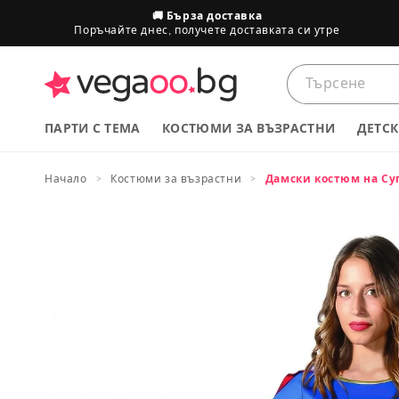
преминете
🚚 Бърза доставка
към
Поръчайте днес, получете доставката си утре
съдържанието
ПАРТИ С ТЕМА
КОСТЮМИ ЗА ВЪЗРАСТНИ
ДЕТС
Начало
Костюми за възрастни
Дамски костюм на С
Размери на продуктите
Премини
към
информация
ДЕЦА
за продукта
Европейски размер
74
80