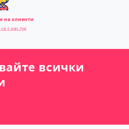
е на клиенти
се с нас тук
вайте всички
и