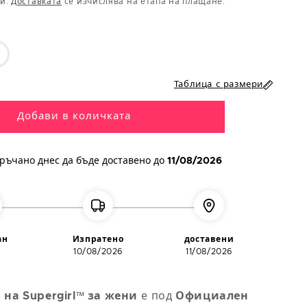
ци.
Доставката
се изчислява на етапа на плащане.
2/3 години
ариантът
4/6 години
зчерпан
ли
Таблица с размери
5/7 години
е
аличен
Добави в количката
8/10 години
10/12 години
ръчано днес
да бъде доставено до
11/08/2026
12/14 години
14/16 години
ан
Изпратено
доставени
10/08/2026
11/08/2026
 на Supergirl™ за жени
е под
Официален
 на
Обиколка на