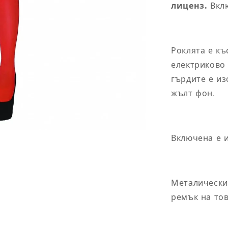
бюст (cm)
талия (c
лиценз.
Вклю
81
61
85
65
Роклята е къ
електриково 
89
69
гърдите е из
жълт фон.
0
93
75
97/112
81/96
Включена е и
46
101/122
85/110
Металически
ремък на то
Обиколка на
Обиколка
и размер
гръден кош (cm)
талия (c