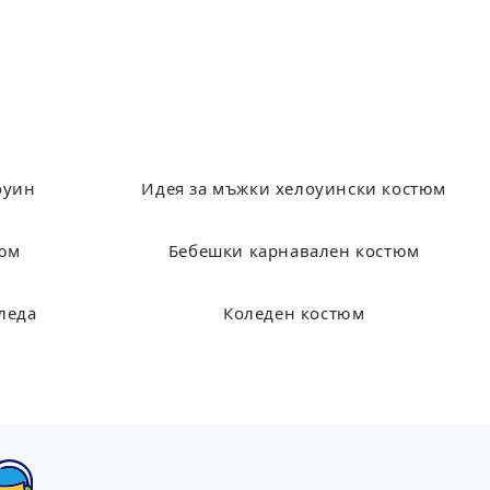
оуин
Идея за мъжки хелоуински костюм
тюм
Бебешки карнавален костюм
леда
Коледен костюм