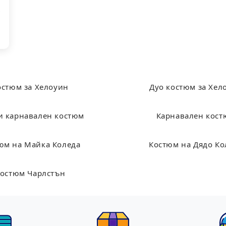
0
остюм за Хелоуин
Дуо костюм за Хел
и карнавален костюм
Карнавален кос
юм на Майка Коледа
Костюм на Дядо Ко
остюм Чарлстън