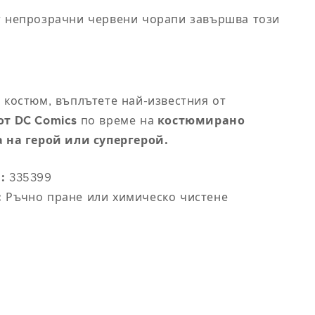
100
т непрозрачни червени чорапи завършва този
110
118
 костюм, въплътете най-известния от
124
от DC Comics
по време на
костюмирано
а на герой или супергерой.
130
:
335399
:
Ръчно пране или химическо чистене