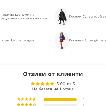
рнавални костюми на
Костюм Супергерой за
имационни филми и комикси
тюми Justice League
Костюми Supergirl за 
Отзиви от клиенти
5.00 от 5
На базата на 1 отзив
1
0