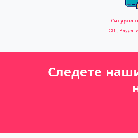
Сигурно 
CB , Paypal 
Следете наш